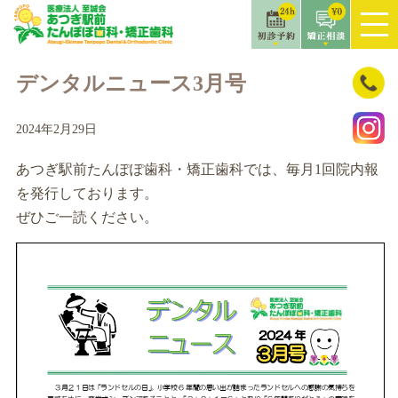
コ
ン
デンタルニュース3月号
テ
ン
2024年2月29日
ツ
へ
あつぎ駅前たんぽぽ歯科・矯正歯科では、毎月1回院内報
ス
を発行しております。
キ
ぜひご一読ください。
ッ
プ