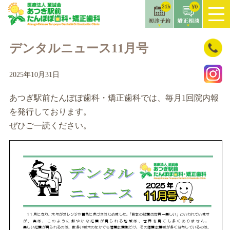
コ
ン
デンタルニュース11月号
テ
ン
2025年10月31日
ツ
へ
あつぎ駅前たんぽぽ歯科・矯正歯科では、毎月1回院内報
ス
を発行しております。
キ
ぜひご一読ください。
ッ
プ